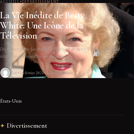
ACCUEIL
DIVERTISSEMENT
La Vie Inédite de Betty
White: Une Icône de la
Télévision
Découvrez la vie fascinante et l'héritage de Betty White, icône de la
télévision et amoureuse des animaux.
Zoé
16 février 2021
16 min de lecture
États-Unis
Divertissement