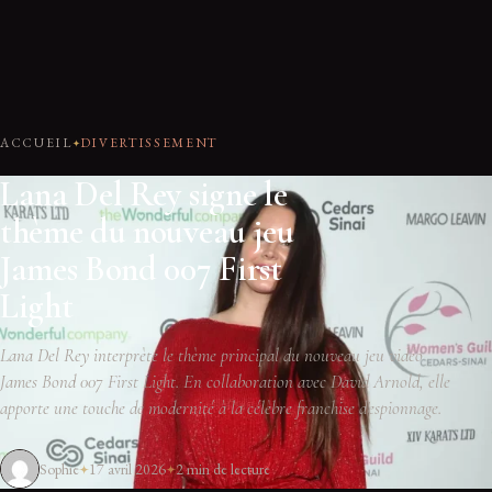
ACCUEIL
DIVERTISSEMENT
Lana Del Rey signe le
thème du nouveau jeu
James Bond 007 First
Light
Lana Del Rey interprète le thème principal du nouveau jeu vidéo
James Bond 007 First Light. En collaboration avec David Arnold, elle
apporte une touche de modernité à la célèbre franchise d'espionnage.
Sophie
17 avril 2026
2 min de lecture