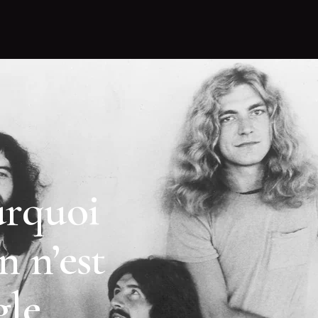
urquoi
 n’est
gle