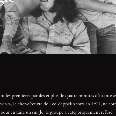
irway to Heaven' en
ré ce choix, le titre
les premières paroles et plus de quatre minutes d’attente avan
Heaven », le chef-d’œuvre de Led Zeppelin sorti en 1971, ne co
pour en faire un single, le groupe a catégoriquement refusé.