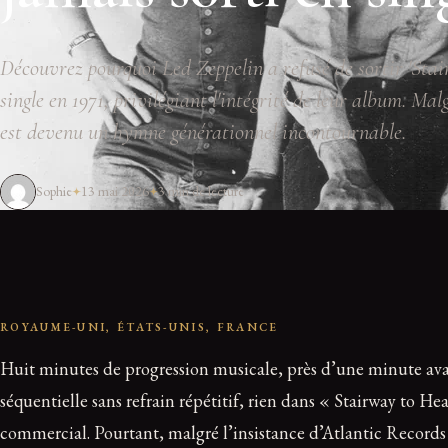
Découvrez pourquoi Led Zeppelin a refusé de sortir 'Sta
single en 1971, privilégiant l'intégrité de leur album. Malg
est devenu un hymne générationnel incontournable.
Sophie
13 mai 2026
3 min de lecture
ROYAUME-UNI, ÉTATS-UNIS, FRANCE
Huit minutes de progression musicale, près d’une minute avant 
séquentielle sans refrain répétitif, rien dans « Stairway to 
commercial. Pourtant, malgré l’insistance d’Atlantic Records 