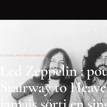
ACCUEIL
DIVERTISSEMENT
Led Zeppelin : po
Stairway to Heaven
jamais sorti en sin