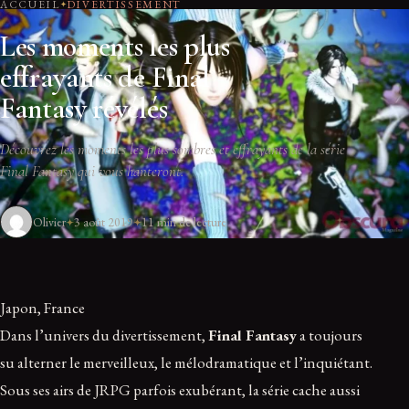
ACCUEIL
DIVERTISSEMENT
Les moments les plus
effrayants de Final
Fantasy révélés
Découvrez les moments les plus sombres et effrayants de la série
Final Fantasy qui vous hanteront.
Olivier
3 août 2019
11 min de lecture
Japon, France
Dans l’univers du divertissement,
Final Fantasy
a toujours
su alterner le merveilleux, le mélodramatique et l’inquiétant.
Sous ses airs de JRPG parfois exubérant, la série cache aussi