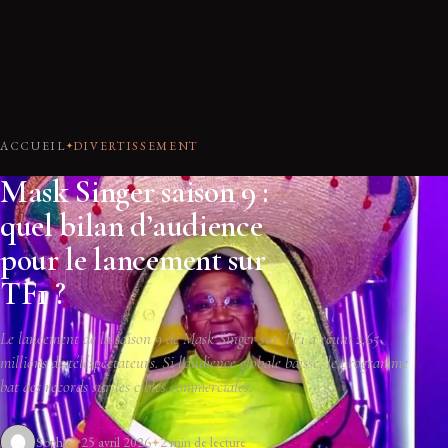
ACCUEIL
DIVERTISSEMENT
Mask Singer saison 9 :
quel bilan d’audience
pour le lancement sur
TF1 ?
Le lancement de la saison 9 de Mask Singer sur TF1 a réuni 2,65
millions de téléspectateurs. Si l'audience globale baisse, le programme
bat des records sur les cibles commerciales.
Sophie
25 avril 2026
2 min de lecture