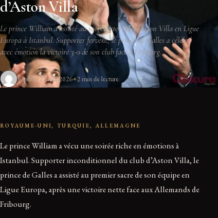
d’Aston Villa
Le prince William a assisté au sacre historique d'Aston Villa en Ligue
Europa à Istanbul. Supporter fervent, le prince de Galles a célébré
avec émotion la victoire 3-0 de son club face à Fribourg.
Sophie
21 mai 2026
2 min de lecture
ROYAUME-UNI, TURQUIE, ALLEMAGNE
Le prince William a vécu une soirée riche en émotions à
Istanbul. Supporter inconditionnel du club d’Aston Villa, le
prince de Galles a assisté au premier sacre de son équipe en
Ligue Europa, après une victoire nette face aux Allemands de
Fribourg.