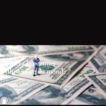
ACCUEIL
DIVERTISSEMENT
Qui sera le premier
trillionnaire du monde ?
Découvrez qui pourrait devenir le premier trillionnaire au monde,
avec des candidats comme Jeff Bezos et Bill Gates.
Olivier
8 novembre 2019
3 min de lecture