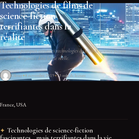
Technologies de films de
science-fiction
terrifiantes dans la
réalité
Découvrez pourquoi certaines technologies de films de science-fiction
seraient effrayantes dans la vie réelle.
Olivier
8 novembre 2019
13 min de lecture
France, USA
Technologies de science-fiction
fascinantes… mais terrifiantes dans la vie