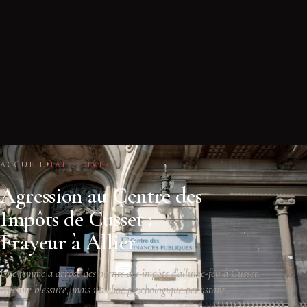
ACCUEIL
FAITS DIVERS
Agression au Centre des
Impôts de Cusset :
Frayeur à Allier
Une femme a arrosé des agents des impôts d'allume-feu à Cusset.
Aucune blessure, mais un choc psychologique persistant.