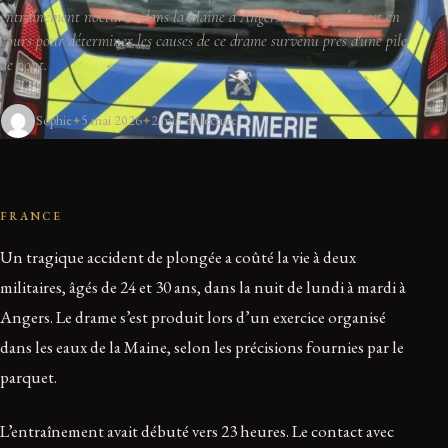
entraînement nocturne dans la Maine à Angers. Une enquête est en
cours pour déterminer les causes de ce drame survenu près d'une pile
de pont.
Sophie
5 mai 2026
2 min de lecture
FRANCE
Un tragique accident de plongée a coûté la vie à deux
militaires, âgés de 24 et 30 ans, dans la nuit de lundi à mardi à
Angers. Le drame s’est produit lors d’un exercice organisé
dans les eaux de la Maine, selon les précisions fournies par le
parquet.
L’entraînement avait débuté vers 23 heures. Le contact avec