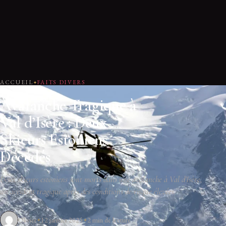
ACCUEIL
FAITS DIVERS
Avalanche Tragique à
Val d’Isère : Deux
Skieurs Estoniens
Décédés
Deux skieurs estoniens sont morts dans une avalanche à Val d'Isère,
un accident tragique après des conditions de risque élevées.
Olivier
12 janvier 2025
2 min de lecture