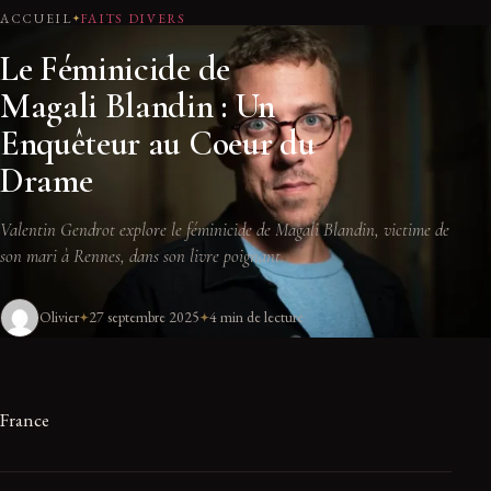
ACCUEIL
FAITS DIVERS
Le Féminicide de
Magali Blandin : Un
Enquêteur au Coeur du
Drame
Valentin Gendrot explore le féminicide de Magali Blandin, victime de
son mari à Rennes, dans son livre poignant.
Olivier
27 septembre 2025
4 min de lecture
France