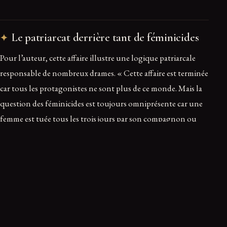
Le patriarcat derrière tant de féminicides
Pour l’auteur, cette affaire illustre une logique patriarcale
responsable de nombreux drames. « Cette affaire est terminée
car tous les protagonistes ne sont plus de ce monde. Mais la
question des féminicides est toujours omniprésente car une
femme est tuée tous les trois jours par son compagnon ou
son ex », écrit-il, souhaitant remettre sur la table ce sujet
brûlant.
Gendrot confie aussi avoir écrit pour exorciser la tragédie
familiale : il croit à la valeur curative de l’écriture pour
éradiquer le mal qui rongeait cette famille. Son livre-enquête
vise à documenter la violence intime et sociale qui a conduit à