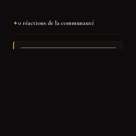
0 réactions de la communauté
Rejoindre la discussion
Nom
*
E-mail
*
Site web