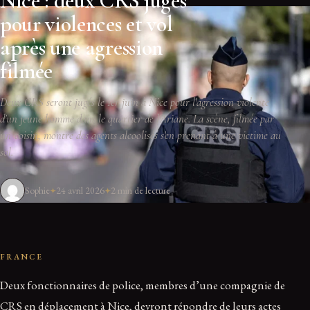
Nice : deux CRS jugés
pour violences et vol
après une agression
filmée
Deux CRS seront jugés le 1er juin à Nice pour l'agression violente
d'un jeune homme dans le quartier de l'Ariane. La scène, filmée par
un voisin, montre des agents alcoolisés s'en prenant à une victime au
sol.
Sophie
24 avril 2026
2 min de lecture
FRANCE
Deux fonctionnaires de police, membres d’une compagnie de
CRS en déplacement à Nice, devront répondre de leurs actes