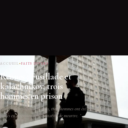
ACCUEIL
FAITS DIVERS
Rennes : Fusillade et
kalachnikov, trois
hommes en prison
Après une fusillade à Rennes, trois hommes ont été mis en examen et
placés en détention pour tentative de meurtre.