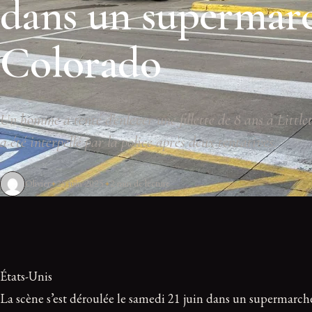
dans un supermar
Colorado
Un homme a tenté d'enlever une fillette de 8 ans à Little
a été interpellé par la police après deux tentatives.
Olivier
25 juin 2025
2 min de lecture
États-Unis
La scène s’est déroulée le samedi 21 juin dans un supermarché