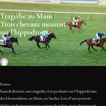
ACCUEIL
FAITS DIVERS
Tragédie au Mans :
Trois chevaux meurent
sur l’hippodrome
Trois chevaux sont morts et plusieurs se sont blessés lors d'une course
au Mans. Une enquête est lancée sur les conditions de sécurité.
Olivier
5 mai 2025
3 min de lecture
France
Samedi dernier, une tragédie s’est produite sur l’hippodrome
des Hunaudières, au Mans, en Sarthe. Lors d’une journée
dédiée exclusivement aux courses de galop, trois chevaux ont