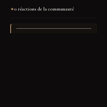
0 réactions de la communauté
Rejoindre la discussion
Nom
*
E-mail
*
Site web