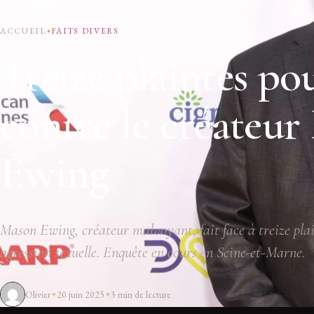
ACCUEIL
FAITS DIVERS
Treize plaintes pou
contre le créateu
Ewing
Mason Ewing, créateur malvoyant, fait face à treize plai
agression sexuelle. Enquête en cours en Seine-et-Marne.
Olivier
20 juin 2025
3 min de lecture