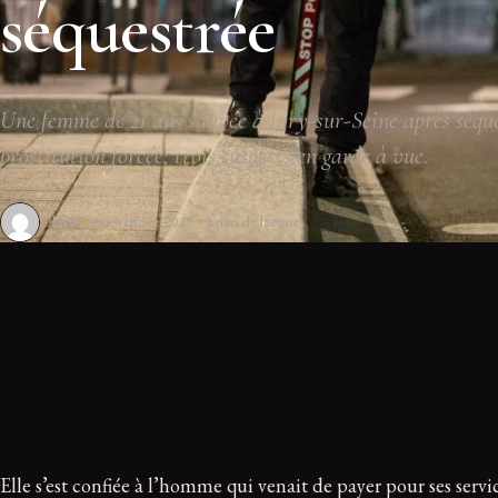
séquestrée
Une femme de 21 ans sauvée à Ivry-sur-Seine après séque
prostitution forcée; trois suspects en garde à vue.
Olivier
4 novembre 2025
2 min de lecture
Elle s’est confiée à l’homme qui venait de payer pour ses ser