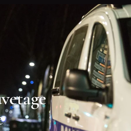
vetage
e