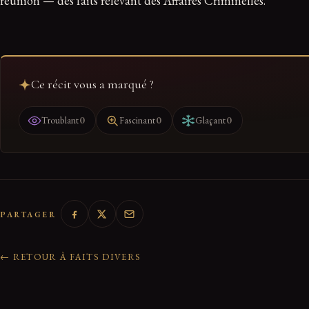
réunion — des faits relevant des Affaires Criminelles.
Ce récit vous a marqué ?
0
0
0
Troublant
Fascinant
Glaçant
PARTAGER
← RETOUR À FAITS DIVERS