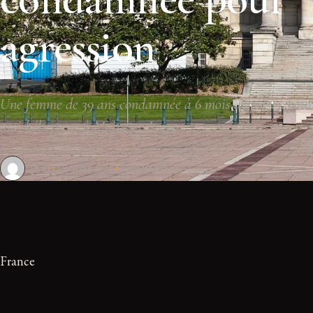
agression
Une femme de 39 ans condamnée à 6 mois de prison pour 
ami hébergeur à Maine-et-Loire.
Olivier
1 octobre 2025
2 min de lecture
France