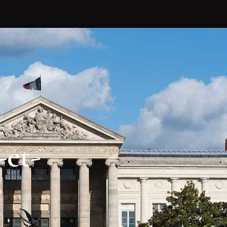
-et-
e