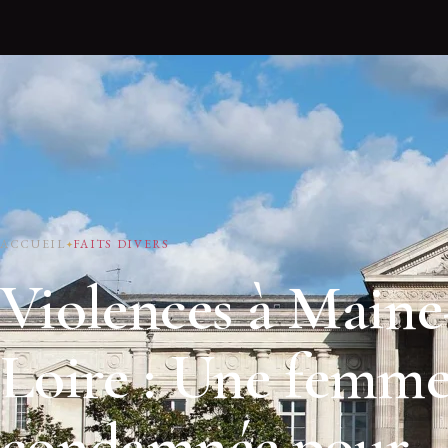
ACCUEIL
FAITS DIVERS
Violences à Maine
Loire : Une femm
condamnée pour