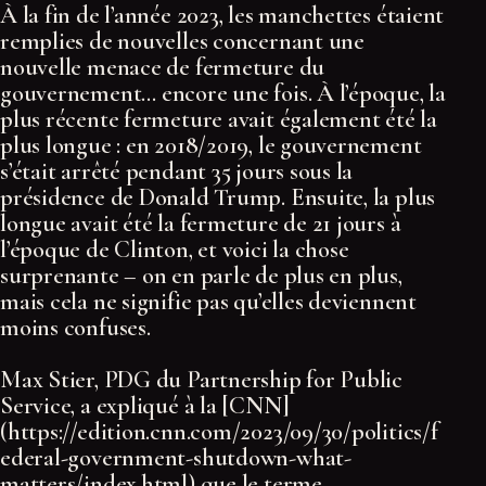
À la fin de l’année 2023, les manchettes étaient
remplies de nouvelles concernant une
nouvelle menace de fermeture du
gouvernement… encore une fois. À l’époque, la
plus récente fermeture avait également été la
plus longue : en 2018/2019, le gouvernement
s’était arrêté pendant 35 jours sous la
présidence de Donald Trump. Ensuite, la plus
longue avait été la fermeture de 21 jours à
l’époque de Clinton, et voici la chose
surprenante – on en parle de plus en plus,
mais cela ne signifie pas qu’elles deviennent
moins confuses.
Max Stier, PDG du Partnership for Public
Service, a expliqué à la [CNN]
(https://edition.cnn.com/2023/09/30/politics/f
ederal-government-shutdown-what-
matters/index.html) que le terme