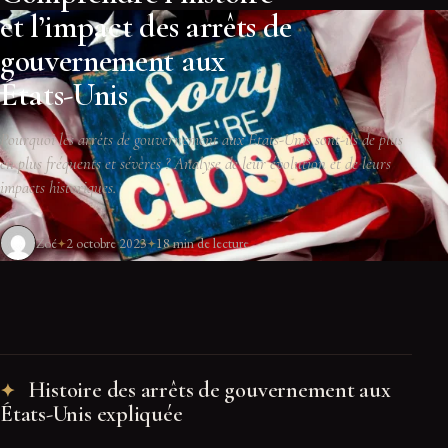
et l’impact des arrêts de
gouvernement aux
États-Unis
Pourquoi les arrêts de gouvernement aux États-Unis sont-ils de plus
en plus fréquents et sévères ? Analyse de leur évolution et de leurs
impacts historiques.
Zoé
2 octobre 2023
18 min de lecture
Histoire des arrêts de gouvernement aux
États-Unis expliquée