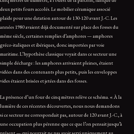
cinq mètres de diamètre, à l’ouest de la parcelle, flanqué de
deux petits fours accolés. Le mobilier céramique associé
plaide pour une datation autour de 130-120 avant J.-C. Les
années 1980 avaient déjà documenté sur place des fosses du
même siècle, certaines remplies d’amphores — amphores
gréco-italiques et ibériques, donc importées par voie
maritime. L’hypothèse classique voyait dans ce secteur une
simple décharge : les amphores arrivaient pleines, étaient
vidées dans des contenants plus petits, puis les enveloppes
vides étaient brisées et jetées dans des fosses.
La présence d’un four de cinq mètres relève ce schéma. « À la
lumière de ces récentes découvertes, nous nous demandons
si ce secteur ne correspondait pas, autour de 120 avant J.-C., à
une occupation plus pérenne que ce que l’on pensait jusqu’à
présent — qui pourrait ne pas avoir servi uniquement au