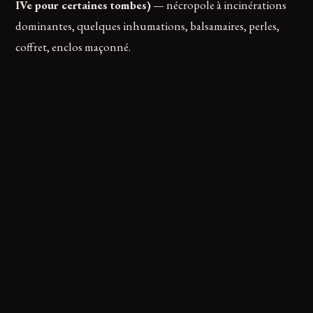
IVe pour certaines tombes)
— nécropole à incinérations
dominantes, quelques inhumations, balsamaires, perles,
coffret, enclos maçonné.
Bas Moyen Âge
— deux grands fours, six fosses
quadrangulaires alignées à fonction encore discutée.
Le Moyen Âge livrera-t-il un atelier ?
L’épisode médiéval est, avec la nécropole antique, la deuxième
surprise du chantier. À l’est de la parcelle, quatre fosses
alignées ont livré une grande quantité de mobilier du bas
Moyen Âge. Dans la partie sud, un grand four aux traces de
rubéfaction importantes a livré un abondant mobilier
céramique. Un deuxième four, de forme circulaire, a été
identifié.