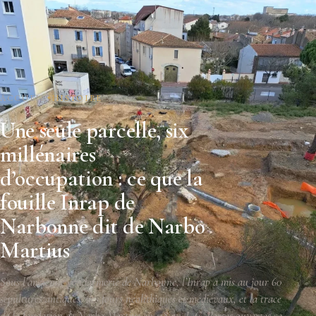
ACCUEIL
HISTOIRE
Une seule parcelle, six
millénaires
d’occupation : ce que la
fouille Inrap de
Narbonne dit de Narbo
Martius
Sous l’ancienne gendarmerie de Narbonne, l’Inrap a mis au jour 60
sépultures antiques, des fours néolithiques et médiévaux, et la trace
de la fondation de Narbo Martius en 118 av. J.-C. Portes ouvertes ce