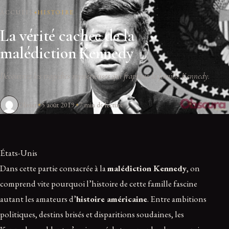
ACCUEIL
HISTOIRE
La vérité cachée de la
malédiction Kennedy
Découvrez les tragédies mystérieuses qui frappent la famille Kennedy.
Olivier
5 août 2019
7 min de lecture
États-Unis
Dans cette partie consacrée à la
malédiction Kennedy
, on
comprend vite pourquoi l’histoire de cette famille fascine
autant les amateurs d’
histoire américaine
. Entre ambitions
politiques, destins brisés et disparitions soudaines, les