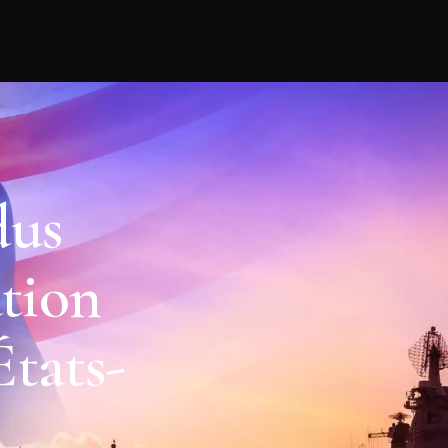
dus
tion
États-