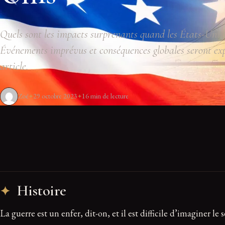
Quels sont les impacts surprenants quand les États-Unis 
Événements imprévus et conséquences globales seront exp
article.
Zoé
29 octobre 2023
16 min de lecture
Histoire
La guerre est un enfer, dit-on, et il est difficile d’imaginer l