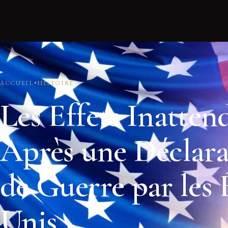
ACCUEIL
HISTOIRE
Les Effets Inatten
Après une Déclara
de Guerre par les 
Unis