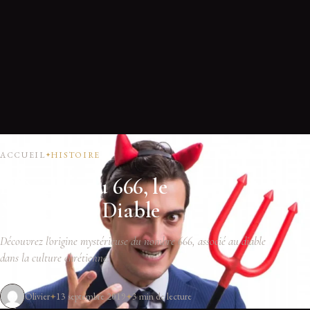
ACCUEIL
HISTOIRE
L’Origine du 666, le
Nombre du Diable
Découvrez l'origine mystérieuse du nombre 666, associé au diable
dans la culture chrétienne.
Olivier
13 septembre 2019
3 min de lecture