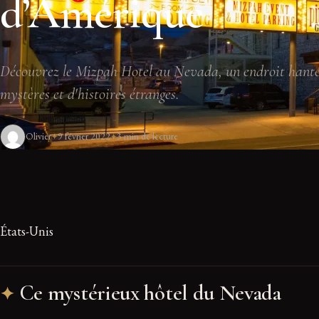
d’Amérique
Découvrez le Mizpah Hotel au Nevada, un endroit hanté
mystères et d'histoires étranges.
Olivier
9 février 2022
3 min de lecture
États-Unis
Ce mystérieux hôtel du Nevada