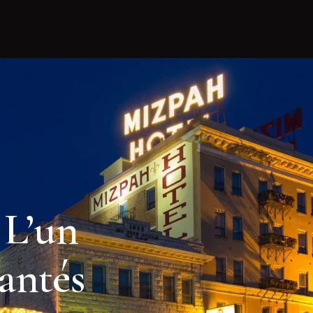
 L’un
hantés