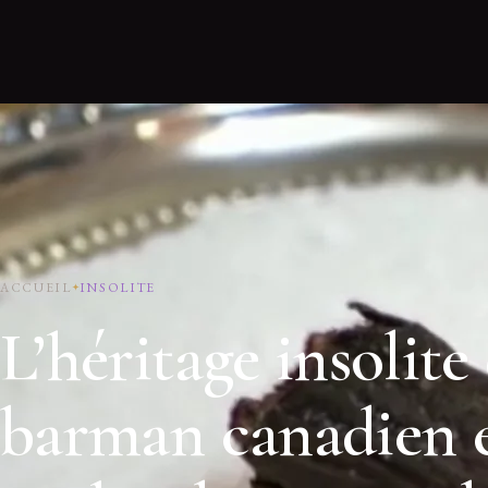
ACCUEIL
INSOLITE
L’héritage insolite
barman canadien e