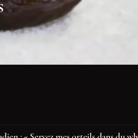
s
n créateur, le
dien : « Servez mes orteils dans du wh