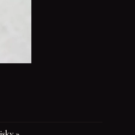
isky »