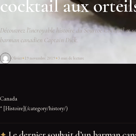
cocktail aux orteil
Découvrez l'incroyable histoire du Sourtoe Cocktail et so
barman canadien Captain Dick.
Olivier
19 novembre 2019
3 min de lecture
Canada
* [Histoire](/category/history/)
Le dernier souhait d’un barman cana