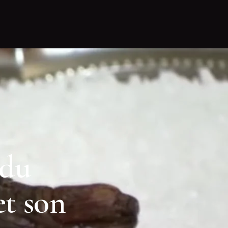
 du
t son