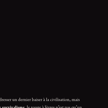
sser un dernier baiser à la civilisation, mais
du
survivalisme
, le rouge à lèvres n’est pas qu’un