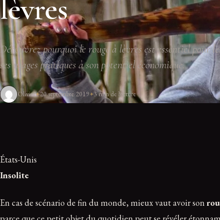
lèvres
Découvrez pourquoi le rouge à lèvres est essentiel pour le
ses usages pratiques à son potentiel économique.
Olivier
20 septembre 2019
3 min de lecture
États-Unis
Insolite
En cas de scénario de fin du monde, mieux vaut avoir son
rou
parce que ce petit objet du quotidien peut se révéler étonnam