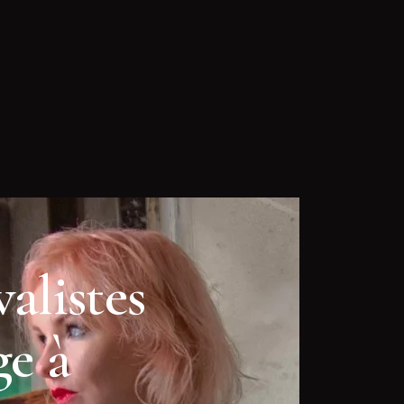
alistes
e à