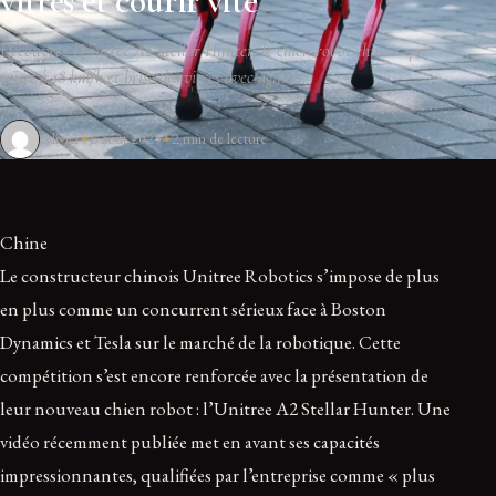
vitres et courir vite
Découvrez l'Unitree A2 Stellar Hunter, le chien robot chinois qui
court à 18 km/h et brise des vitres avec agilité.
Olivier
6 août 2025
2 min de lecture
Chine
Le constructeur chinois Unitree Robotics s’impose de plus
en plus comme un concurrent sérieux face à Boston
Dynamics et Tesla sur le marché de la robotique. Cette
compétition s’est encore renforcée avec la présentation de
leur nouveau chien robot : l’Unitree A2 Stellar Hunter. Une
vidéo récemment publiée met en avant ses capacités
impressionnantes, qualifiées par l’entreprise comme « plus