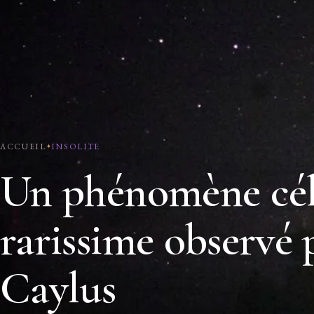
ACCUEIL
INSOLITE
Un phénomène cél
rarissime observé 
Caylus