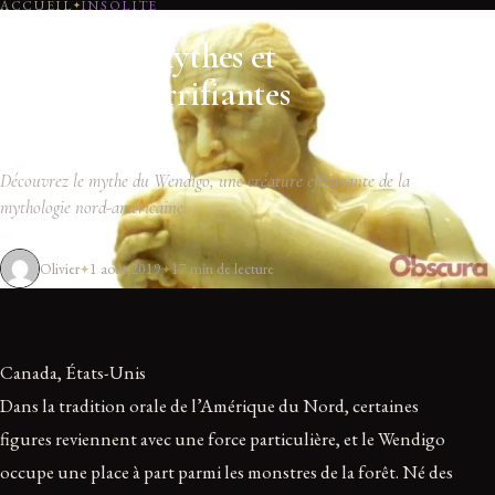
ACCUEIL
INSOLITE
Wendigo : Mythes et
Légendes Terrifiantes
Dévoilés
Découvrez le mythe du Wendigo, une créature effrayante de la
mythologie nord-américaine.
Olivier
1 août 2019
17 min de lecture
Canada, États-Unis
Dans la tradition orale de l’Amérique du Nord, certaines
figures reviennent avec une force particulière, et le Wendigo
occupe une place à part parmi les monstres de la forêt. Né des