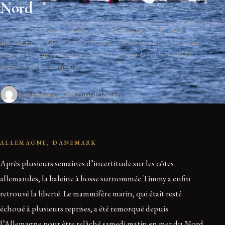
Nord
Après plusieurs semaines d'errance et d'échouages sur les côtes
allemandes, la baleine à bosse Timmy a été remorquée et libérée au
large du Danemark. Un sauvetage soutenu par le public malgré les
doutes de certains experts.
Sophie
2 mai 2026
2 min de lecture
ALLEMAGNE, DANEMARK
Après plusieurs semaines d’incertitude sur les côtes
allemandes, la baleine à bosse surnommée Timmy a enfin
retrouvé la liberté. Le mammifère marin, qui était resté
échoué à plusieurs reprises, a été remorqué depuis
l’Allemagne pour être relâché samedi matin en mer du Nord,