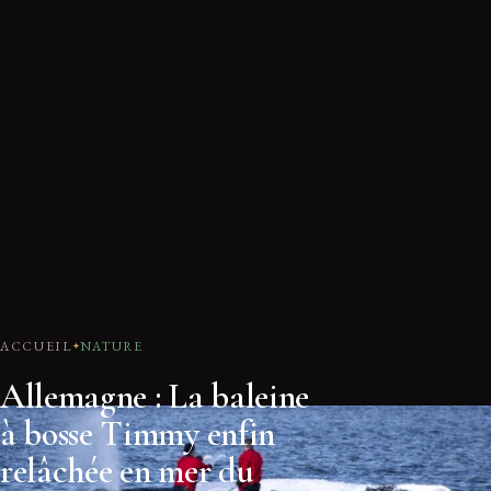
ACCUEIL
NATURE
Allemagne : La baleine
à bosse Timmy enfin
relâchée en mer du