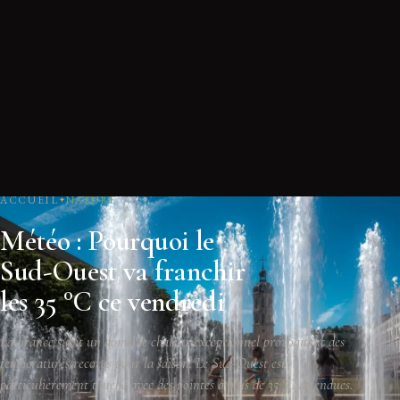
ACCUEIL
NATURE
Météo : Pourquoi le
Sud-Ouest va franchir
les 35 °C ce vendredi
La France subit un dôme de chaleur exceptionnel provoquant des
températures records pour la saison. Le Sud-Ouest est
particulièrement touché avec des pointes à plus de 35 °C attendues.