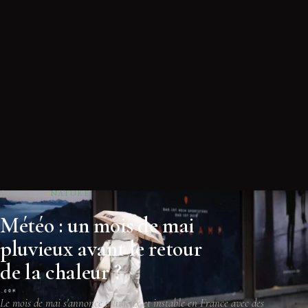
ACCUEIL
NATURE
Météo : un mois de mai
pluvieux avant le retour
de la chaleur ?
Le mois de mai s'annonce pluvieux et instable en France avec des