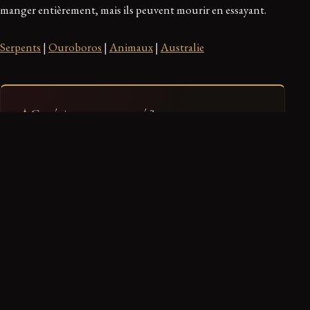
manger entièrement, mais ils peuvent mourir en essayant.
Serpents
|
Ouroboros
|
Animaux
|
Australie
Ce récit vous a marqué ?
0
0
0
Troublant
Fascinant
Glaçant
Ranger dans mon dossier
Retrouvez-le dans votre espace