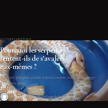
ACCUEIL
NATURE
Pourquoi les serpents
tentent-ils de s’avaler
eux-mêmes ?
Découvrez pourquoi certains serpents essaient vraiment de manger
leur propre queue.
Olivier
30 septembre 2019
3 min de lecture