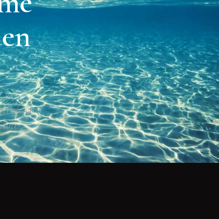
ôme
 en
servée en
itute.