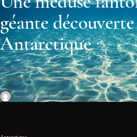
Une méduse fant
géante découverte
Antarctique
Une méduse fantôme géante, rare et magnifique, a été ob
Antarctique par des scientifiques du Schmidt Ocean Inst
Olivier
2 mai 2025
2 min de lecture
Antarctique