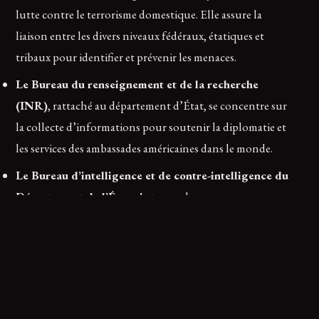
lutte contre le terrorisme domestique. Elle assure la
liaison entre les divers niveaux fédéraux, étatiques et
tribaux pour identifier et prévenir les menaces.
Le Bureau du renseignement et de la recherche
(INR)
, rattaché au département d’État, se concentre sur
la collecte d’informations pour soutenir la diplomatie et
les services des ambassades américaines dans le monde.
Le Bureau d’intelligence et de contre-intelligence du
Département de l’Énergie
traque les menaces
énergétiques globales, notamment nucléaires.
Le Bureau de renseignement et d’analyse du Trésor
,
actif depuis 1798, étudie le renseignement financier,
contribuant à la lutte contre le financement du
terrorisme et la criminalité économique.