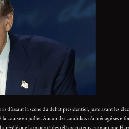
d’assaut la scène du débat présidentiel, juste avant les élec
 la course en juillet. Aucun des candidats n’a ménagé ses effor
a révélé que la majorité des téléspectateurs estimait que Har