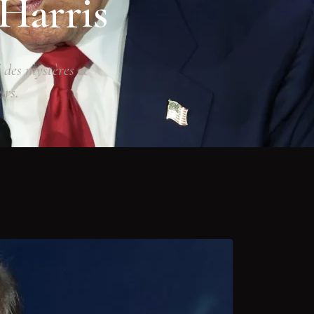
Harris
 des mystères et
urs.