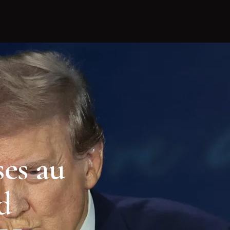
ses au
d