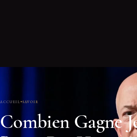
ACCUEIL
SAVOIR
Combien Gagne Je