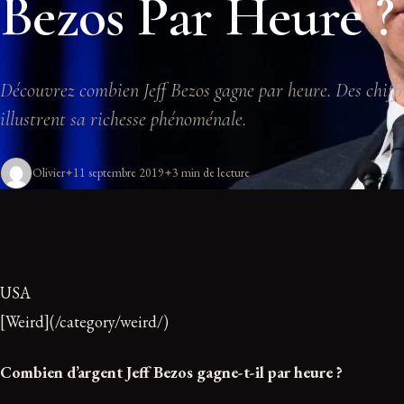
Bezos Par Heure ?
Découvrez combien Jeff Bezos gagne par heure. Des chiffr
illustrent sa richesse phénoménale.
Olivier
11 septembre 2019
3 min de lecture
USA
[Weird](/category/weird/)
Combien d’argent Jeff Bezos gagne-t-il par heure ?