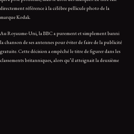
directement référence à la célèbre pellicule photo de la
marque Kodak.
Au Royaume-Uni, la BBC a purement et simplement banni
la chanson de ses antennes pour éviter de faire de la publicité
gratuite. Cette décision a empêché le titre de figurer dans les
classements britanniques, alors qu’il atteignait la deuxième
place aux États-Unis. Cette ode nostalgique au passé reste
néanmoins l’une des pièces maîtresses de la discographie de
Paul Simon.
Love Me Two Times — The Doors
Jim Morrison et les Doors n’ont jamais cherché à éviter la
polémique. En 1967, le groupe sort « Love Me Two Times »,