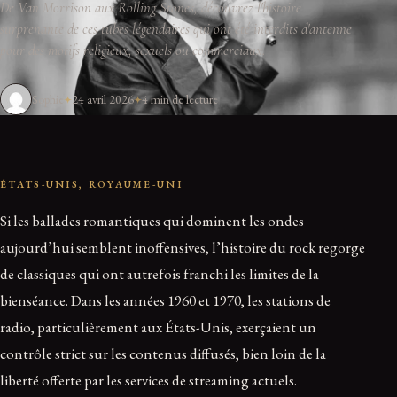
De Van Morrison aux Rolling Stones, découvrez l'histoire
surprenante de ces tubes légendaires qui ont été interdits d'antenne
pour des motifs religieux, sexuels ou commerciaux.
Sophie
24 avril 2026
4 min de lecture
ÉTATS-UNIS, ROYAUME-UNI
Si les ballades romantiques qui dominent les ondes
aujourd’hui semblent inoffensives, l’histoire du rock regorge
de classiques qui ont autrefois franchi les limites de la
bienséance. Dans les années 1960 et 1970, les stations de
radio, particulièrement aux États-Unis, exerçaient un
contrôle strict sur les contenus diffusés, bien loin de la
liberté offerte par les services de streaming actuels.