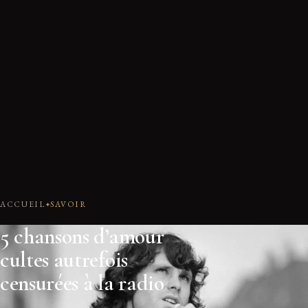
ACCUEIL
SAVOIR
5 chansons d’amour
cultes autrefois
censurées à la radio