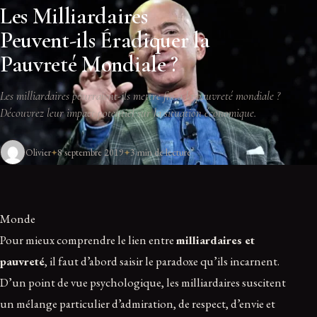
Les Milliardaires
Peuvent-ils Éradiquer la
Pauvreté Mondiale ?
Les milliardaires pourraient-ils mettre fin à la pauvreté mondiale ?
Découvrez leur impact potentiel sur la situation économique.
Olivier
8 septembre 2019
3 min de lecture
Monde
Pour mieux comprendre le lien entre
milliardaires et
pauvreté
, il faut d’abord saisir le paradoxe qu’ils incarnent.
D’un point de vue psychologique, les milliardaires suscitent
un mélange particulier d’admiration, de respect, d’envie et