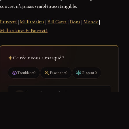
concret n’a jamais semblé aussi tangible.
Pauvreté
|
Milliardaires
|
Bill Gates
|
Dons
|
Monde
|
Milliardaires Et Pauvreté
Ce récit vous a marqué ?
0
0
0
Troublant
Fascinant
Glaçant
Ranger dans mon dossier
Retrouvez-le dans votre espace