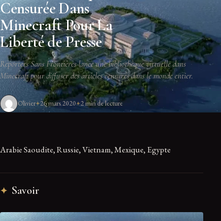
Censurée Dans
Minecraft Pour La
Liberté de Presse
Reporters Sans Frontières lance une bibliothèque virtuelle dans
Minecraft pour diffuser des articles censurés dans le monde entier.
Olivier
26 mars 2020
2 min de lecture
Arabie Saoudite, Russie, Vietnam, Mexique, Egypte
Savoir