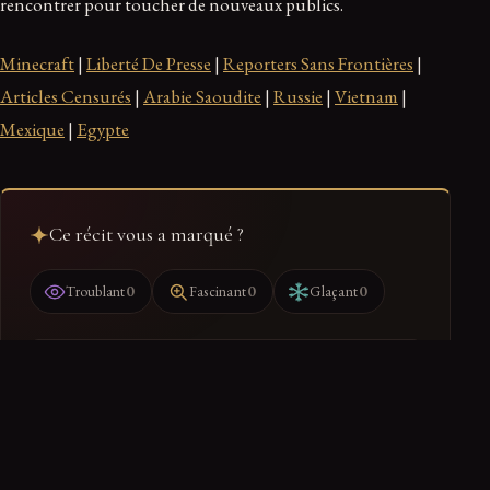
rencontrer pour toucher de nouveaux publics.
Minecraft
|
Liberté De Presse
|
Reporters Sans Frontières
|
Articles Censurés
|
Arabie Saoudite
|
Russie
|
Vietnam
|
Mexique
|
Egypte
Ce récit vous a marqué ?
0
0
0
Troublant
Fascinant
Glaçant
Ranger dans mon dossier
Retrouvez-le dans votre espace