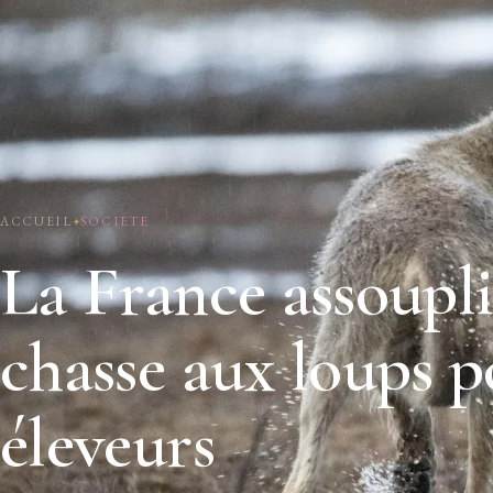
ACCUEIL
SOCIETE
La France assoupli
chasse aux loups p
éleveurs