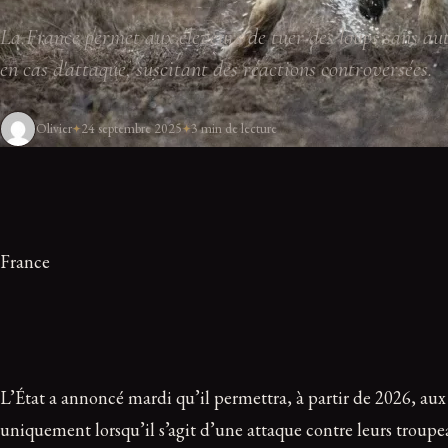
La France permet aux éleveurs de tuer des loups sans aut
en cas d'attaque, suscitant des réactions controversées.
Olivier
24 septembre 2025
3 min de lecture
France
L’État a annoncé mardi qu’il permettra, à partir de 2026, aux
uniquement lorsqu’il s’agit d’une attaque contre leurs troupea