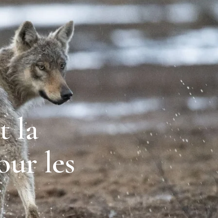
t la
our les