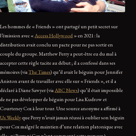
Les hommes de « Friends » ont partagé un petit secret sur
l’émission avec «
Access Hollywood
» en 2021 : la
distribution avait conclu un pacte pour ne pas sortir en
couple du groupe. Matthew Perry a peut-être eu du mal à
accepter cette règle tacite au début ; il a confessé dans ses
mémoires (via
The Times
) qu’il avait le béguin pour Jennifer
Aniston avant de travailler avec elle sur « Friends », et il a
déclaré à Diane Sawyer (via
ABC News
) qu’il était impossible
de ne pas développer de béguin pour Lisa Kudrow et
Courteney Cox à leur tour. Une source anonyme a affirmé à
Us Weekly
que Perry n’avait jamais réussi à oublier son béguin
pour Cox malgré le maintien d’une relation platonique avec
elle ; ni Perry ni Cox n’ont commenté cette rumeur à