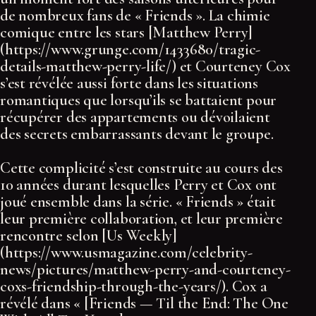
de nombreux fans de « Friends ». La chimie
comique entre les stars [Matthew Perry]
(https://www.grunge.com/1433680/tragic-
details-matthew-perry-life/) et Courteney Cox
s’est révélée aussi forte dans les situations
romantiques que lorsqu’ils se battaient pour
récupérer des appartements ou dévoilaient
des secrets embarrassants devant le groupe.
Cette complicité s’est construite au cours des
10 années durant lesquelles Perry et Cox ont
joué ensemble dans la série. « Friends » était
leur première collaboration, et leur première
rencontre selon [Us Weekly]
(https://www.usmagazine.com/celebrity-
news/pictures/matthew-perry-and-courteney-
coxs-friendship-through-the-years/). Cox a
révélé dans « [Friends — Til the End: The One