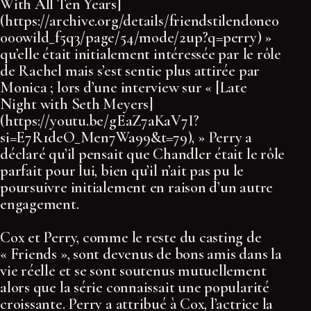
With All Ten Years]
(https://archive.org/details/friendstilendone0
000wild_f5q3/page/54/mode/2up?q=perry) »
qu’elle était initialement intéressée par le rôle
de Rachel mais s’est sentie plus attirée par
Monica ; lors d’une interview sur « [Late
Night with Seth Meyers]
(https://youtu.be/gEaZ7aKaV7I?
si=E7R1deO_Men7Wa99&t=79), » Perry a
déclaré qu’il pensait que Chandler était le rôle
parfait pour lui, bien qu’il n’ait pas pu le
poursuivre initialement en raison d’un autre
engagement.
Cox et Perry, comme le reste du casting de
« Friends », sont devenus de bons amis dans la
vie réelle et se sont soutenus mutuellement
alors que la série connaissait une popularité
croissante. Perry a attribué à Cox, l’actrice la