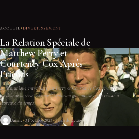
ACCUEIL
DIVERTISSEMENT
La Relation Spéciale de
Matthew Perry et
Courteney Cox Après
Friends
Le lien unique entre Matthew Perry et Courteney Cox perdure bien
au-delà de la série "Friends", explorant une amitié qui a résisté à
l'épreuve du temps.
Amine
31 octobre 2023
5 min de lecture