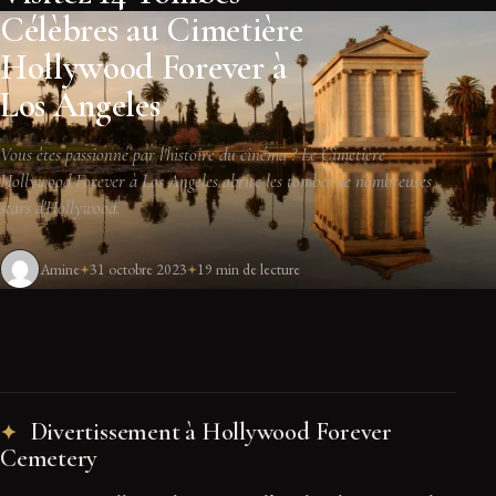
Célèbres au Cimetière
Hollywood Forever à
Los Angeles
Vous êtes passionné par l'histoire du cinéma ? Le Cimetière
Hollywood Forever à Los Angeles abrite les tombes de nombreuses
stars d'Hollywood.
Amine
31 octobre 2023
19 min de lecture
Divertissement à Hollywood Forever
Cemetery