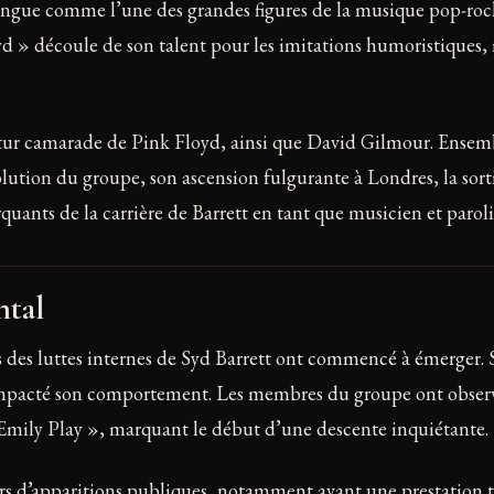
stingue comme l’une des grandes figures de la musique pop-ro
d » découle de son talent pour les imitations humoristiques, 
utur camarade de Pink Floyd, ainsi que David Gilmour. Ensemb
volution du groupe, son ascension fulgurante à Londres, la sort
uants de la carrière de Barrett en tant que musicien et paroli
ntal
s des luttes internes de Syd Barrett ont commencé à émerger.
impacté son comportement. Les membres du groupe ont observ
Emily Play », marquant le début d’une descente inquiétante.
lors d’apparitions publiques, notamment avant une prestation 