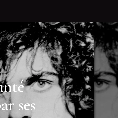
anté
ar ses