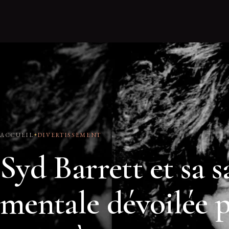
ACCUEIL
DIVERTISSEMENT
Syd Barrett et sa s
mentale dévoilée p