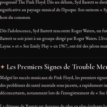
progressif The Pink Floyd. Dès ses débuts, Syd Barrett se di
significative au paysage musical de l’époque. Son surnom « Sy
hors du commun.
Dès l’adolescence, Syd Barrett rencontre Roger Waters, un f
Barrett se soit joint à un groupe dirigé par Roger Waters. L’é
Layne » et « See Emily Play » en 1967, ont été des jalons marq
Les Premiers Signes de Trouble Me
Malgré les succès musicaux de Pink Floyd, les premiers signe
des problèmes de santé mentale sous-jacents, a rapidement 
déconcertants, notamment lors de l’enregistrement de « See 
La détresse de Barrett est devenue de plus en plus évidente 