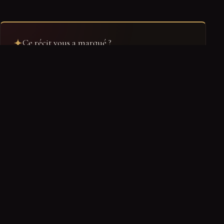
Ce récit vous a marqué ?
0
0
0
Troublant
Fascinant
Glaçant
Ranger dans mon dossier
Retrouvez-le dans votre espace
PARTAGER
← RETOUR À FAITS DIVERS