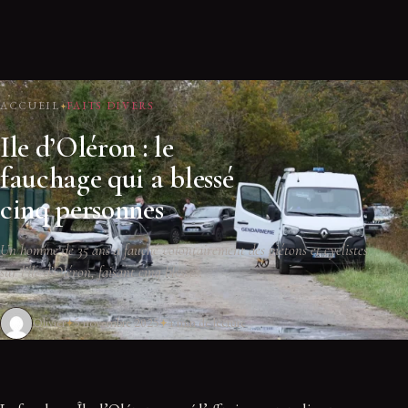
ACCUEIL
FAITS DIVERS
Ile d’Oléron : le
fauchage qui a blessé
cinq personnes
Un homme de 35 ans a fauché volontairement des piétons et cyclistes
sur l’île d’Oléron, faisant cinq blessés.
Olivier
5 novembre 2025
4 min de lecture