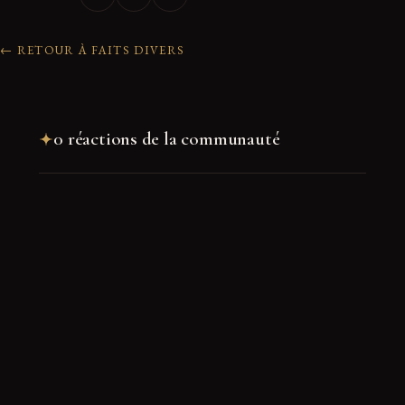
← RETOUR À FAITS DIVERS
0 réactions de la communauté
Rejoindre la discussion
Nom
*
E-mail
*