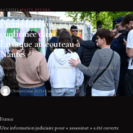
ACCUEIL
FAITS DIVERS
Préméditation
confirmée dans
l’attaque au couteau à
Nantes
L'enquête révèle des éléments de préméditation dans l'attaque du 24
avril à Nantes.
Olivier
6 mai 2025
2 min de lecture
France
Une information judiciaire pour « assassinat » a été ouverte