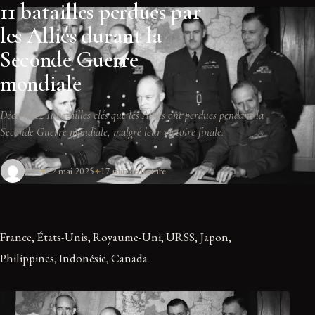
11 batailles perdues par
les Alliés durant la
Seconde Guerre
mondiale
Découvrez 11 batailles clés que les Alliés ont perdues pendant la
Seconde Guerre mondiale, malgré leur victoire finale.
Zoé
12 mai 2025
17 min de lecture
France, États-Unis, Royaume-Uni, URSS, Japon,
Philippines, Indonésie, Canada