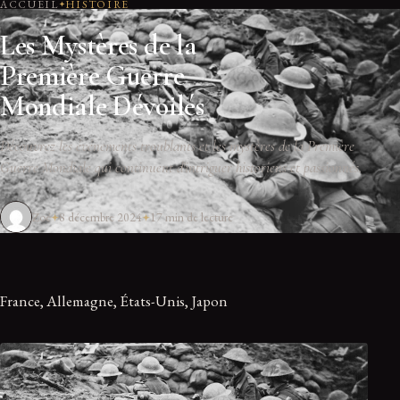
ACCUEIL
HISTOIRE
Les Mystères de la
Première Guerre
Mondiale Dévoilés
Découvrez les événements troublants et les mystères de la Première
Guerre Mondiale qui continuent d'intriguer historiens et passionnés.
Zoé
8 décembre 2024
17 min de lecture
France, Allemagne, États-Unis, Japon