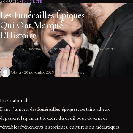
ACCUEIL
INSOLITE
Les Funérailles Épiques
Qui Ont Marqué
L’Histoire
Découvrez les funérailles les plus mémorables et spectaculaires de
l'histoire.
Olivier
20 novembre 2019
14 min de lecture
International
Dans l’univers des
funérailles épiques
, certains adieux
dépassent largement le cadre du deuil pour devenir de
véritables événements historiques, culturels ou médiatiques.